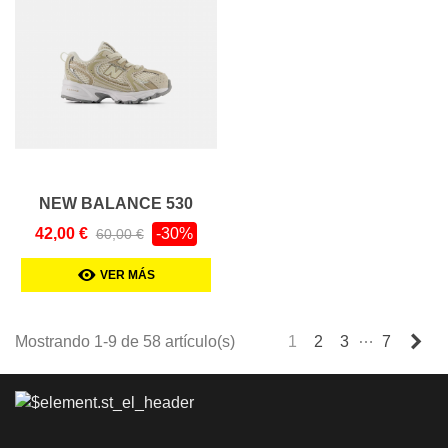
NEW BALANCE 530
BABY
42,00 €
-30%
60,00 €
VER MÁS
…
Sig
Mostrando 1-9 de 58 artículo(s)
1
2
3
7